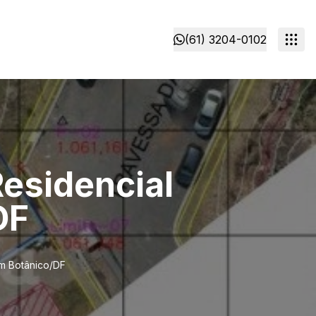
(61) 3204-0102
esidencial
DF
im Botânico/DF