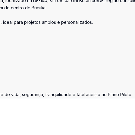
a, localizado na DF-140, Km 06, Jardim Botânico/DF, região consol
do centro de Brasília.
 ideal para projetos amplos e personalizados.
 de vida, segurança, tranquilidade e fácil acesso ao Plano Piloto.