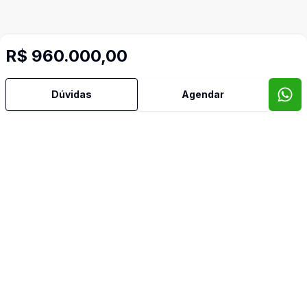
R$ 960.000,00
Dúvidas
Agendar
Video do imóvel
Imóveis semelhantes
Confira imóveis semelhantes
Cód:
TH21541
Comparar