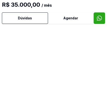
R$ 35.000,00
/ mês
Forro
Dúvidas
Agendar
Piso Elevado
Imóveis semelhantes
Confira imóveis semelhantes
Cód:
AF3889
Comparar
Có