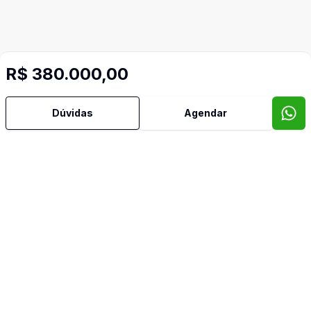
R$ 380.000,00
Mais informações
Dúvidas
Agendar
Aceita Pet
Área de Serviço
Banheiro Social
Copa
Copa Cozinha