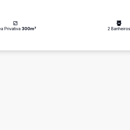
ea Privativa
300
m²
2
Banheiro