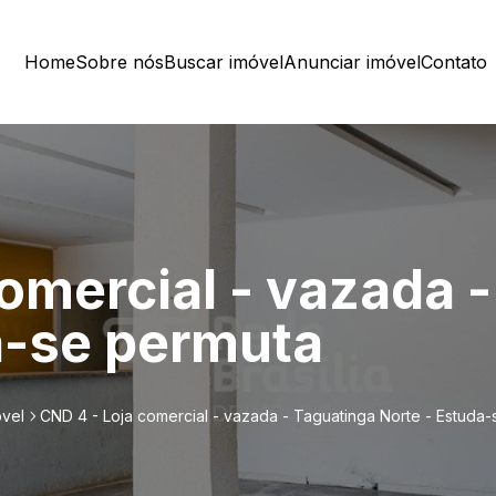
Home
Sobre nós
Buscar imóvel
Anunciar imóvel
Contato
omercial - vazada 
a-se permuta
óvel
CND 4 - Loja comercial - vazada - Taguatinga Norte - Estuda