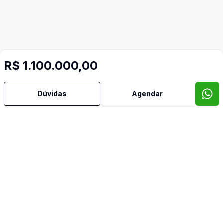
Video do imóvel
R$ 1.100.000,00
Imóveis semelhantes
Dúvidas
Agendar
Confira imóveis semelhantes
Cód:
OV297
Comparar
Có