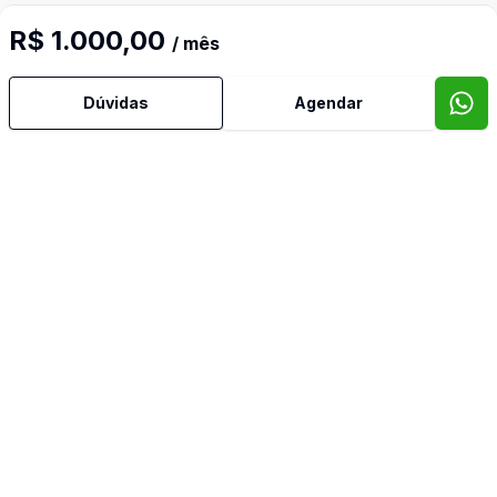
R$ 1.000,00
/ mês
Dúvidas
Agendar
Corretor
ANTONIO FILHO - REDE BRASILIA
Felipe
(61) 98210-9517