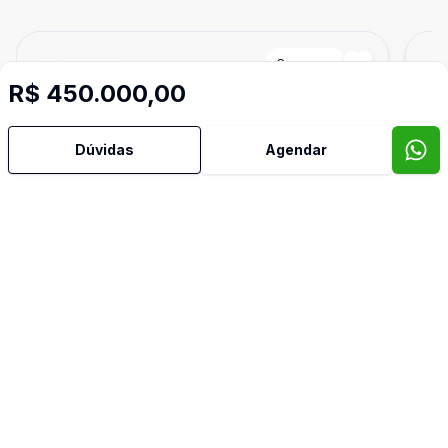
Cód:
AM434
Comparar
Có
R$ 450.000,00
Dúvidas
Agendar
Ban
1
33
m²