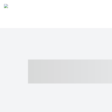
----- ----- -- -
- ------