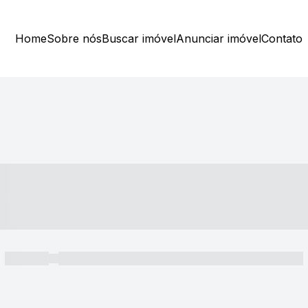
Home
Sobre nós
Buscar imóvel
Anunciar imóvel
Contato
----- ---- ---- -- ----
----- -----
----- ----- -- ------ ---- ---- -- ----- ----- ----- --- ------