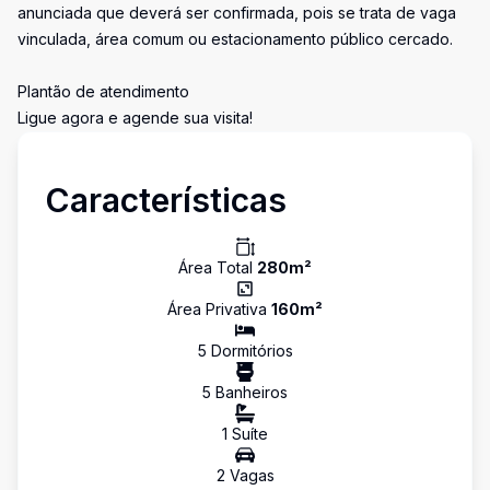
anunciada que deverá ser confirmada, pois se trata de vaga
vinculada, área comum ou estacionamento público cercado.
Plantão de atendimento
Ligue agora e agende sua visita!
Características
Área Total
280
m²
Área Privativa
160
m²
5
Dormitório
s
5
Banheiro
s
1
Suíte
2
Vaga
s