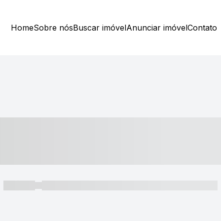
Home
Sobre nós
Buscar imóvel
Anunciar imóvel
Contato
----- ---- ---- -- ----
----- -----
----- ----- -- ------ ---- ---- -- ----- ----- ----- --- ------