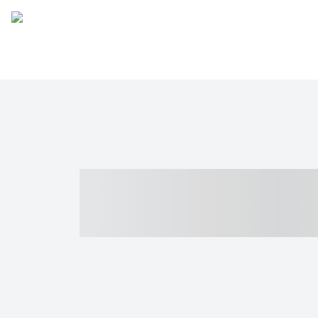
----- ----- -- -
- ------