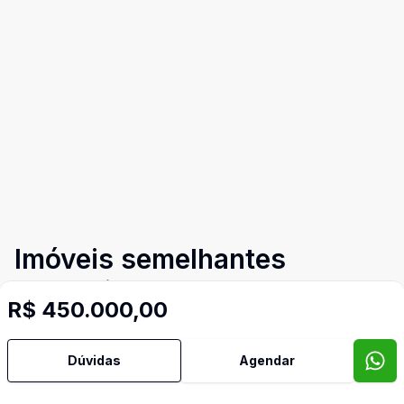
Imóveis semelhantes
Confira imóveis semelhantes
R$ 450.000,00
Dúvidas
Agendar
Cód:
TH29800
Comparar
Có