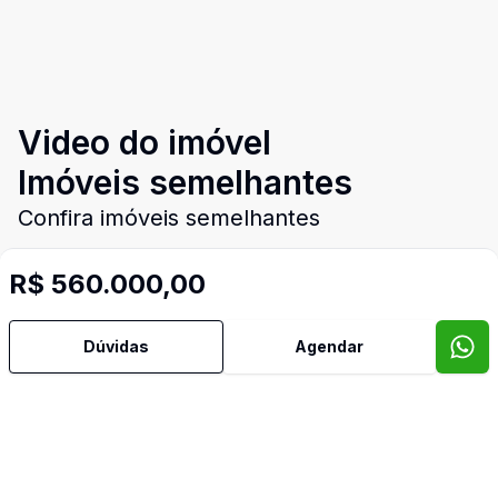
Video do imóvel
Imóveis semelhantes
Confira imóveis semelhantes
R$ 560.000,00
Cód:
TH28680
Comparar
Có
Dúvidas
Agendar