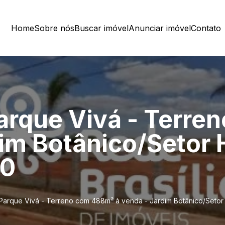
Home
Sobre nós
Buscar imóvel
Anunciar imóvel
Contato
arque Vivá - Terre
dim Botânico/Setor 
40
arque Vivá - Terreno com 488m² à venda - Jardim Botânico/Setor 