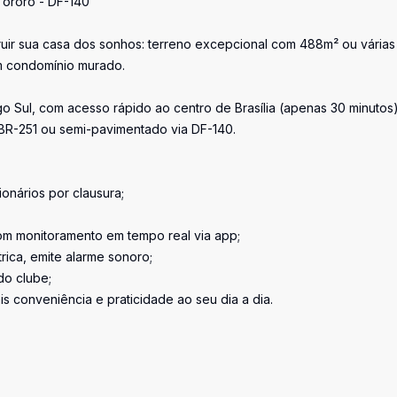
Tororó - DF-140
uir sua casa dos sonhos: terreno excepcional com 488m² ou várias
um condomínio murado.
o Sul, com acesso rápido ao centro de Brasília (apenas 30 minutos)
BR-251 ou semi-pavimentado via DF-140.
onários por clausura;
om monitoramento em tempo real via app;
trica, emite alarme sonoro;
do clube;
 conveniência e praticidade ao seu dia a dia.