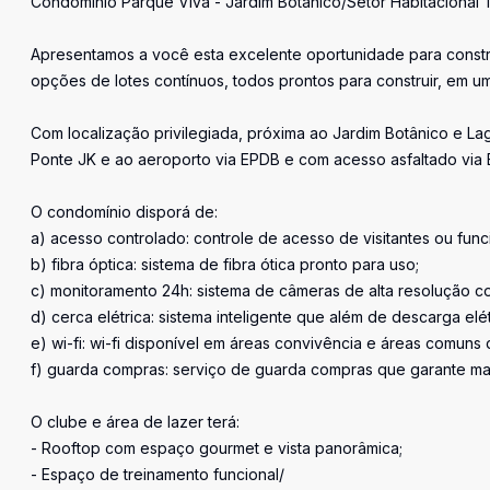
Condomínio Parque Vivá - Jardim Botânico/Setor Habitacional 
Apresentamos a você esta excelente oportunidade para constr
opções de lotes contínuos, todos prontos para construir, em 
Com localização privilegiada, próxima ao Jardim Botânico e Lag
Ponte JK e ao aeroporto via EPDB e com acesso asfaltado via 
O condomínio disporá de:
a) acesso controlado: controle de acesso de visitantes ou funci
b) fibra óptica: sistema de fibra ótica pronto para uso;
c) monitoramento 24h: sistema de câmeras de alta resolução c
d) cerca elétrica: sistema inteligente que além de descarga elé
e) wi-fi: wi-fi disponível em áreas convivência e áreas comuns 
f) guarda compras: serviço de guarda compras que garante mais
O clube e área de lazer terá:
- Rooftop com espaço gourmet e vista panorâmica;
- Espaço de treinamento funcional/