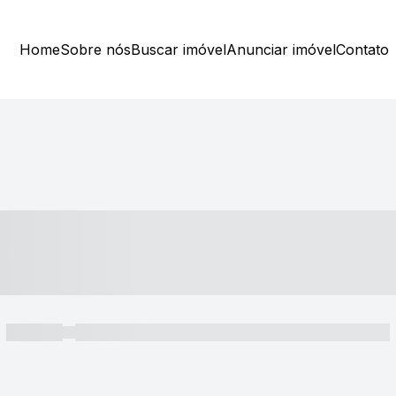
Home
Sobre nós
Buscar imóvel
Anunciar imóvel
Contato
----- ---- ---- -- ----
----- -----
----- ----- -- ------ ---- ---- -- ----- ----- ----- --- ------