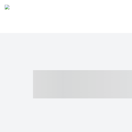
----- ----- -- -
- ------