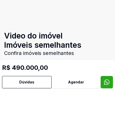
Video do imóvel
Imóveis semelhantes
Confira imóveis semelhantes
R$ 490.000,00
Cód:
PD4044
Comparar
Có
Dúvidas
Agendar