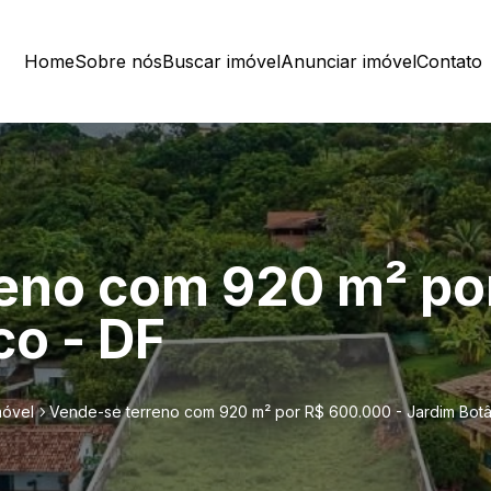
Home
Sobre nós
Buscar imóvel
Anunciar imóvel
Contato
eno com 920 m² po
co - DF
móvel
Vende-se terreno com 920 m² por R$ 600.000 - Jardim Botâ