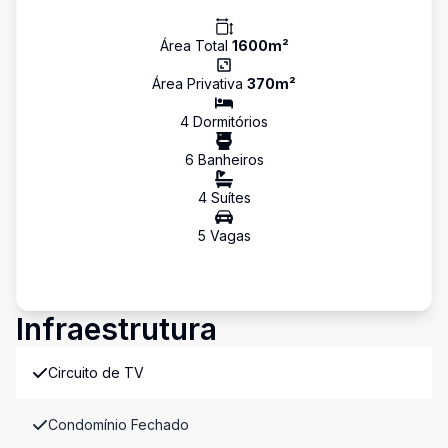
Área Total
1600
m²
Área Privativa
370
m²
4
Dormitório
s
6
Banheiro
s
4
Suíte
s
5
Vaga
s
Infraestrutura
Circuito de TV
Condomínio Fechado