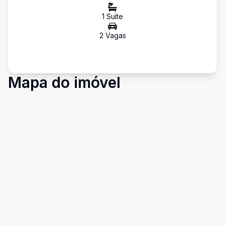
1
Suíte
2
Vaga
s
Mapa do imóvel