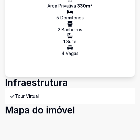
Área Privativa
330
m²
5
Dormitório
s
2
Banheiro
s
1
Suíte
4
Vaga
s
Infraestrutura
Tour Virtual
Mapa do imóvel