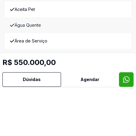
Aceita Pet
Água Quente
Área de Serviço
Armários Embutidos
R$ 550.000,00
Banheiro Social
Dúvidas
Agendar
Copa
Cozinha
Cozinha Planejada
Quintal