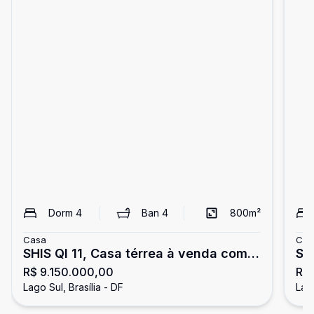
Dorm
4
Ban
4
800
m²
Casa
Cas
SHIS QI 11, Casa térrea à venda com
SH
R$ 9.150.000,00
R$
2.400m² de área total, Lago Sul,
a 
Lago Sul, Brasília - DF
Lago
Brasília, DF
!