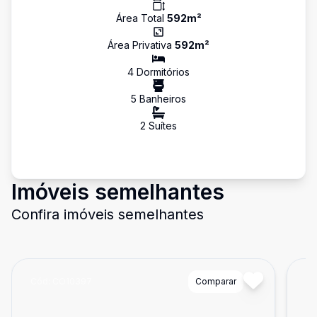
Área Total
592
m²
Área Privativa
592
m²
4
Dormitório
s
5
Banheiro
s
2
Suíte
s
Imóveis semelhantes
Confira imóveis semelhantes
Cód:
CO10397
Comparar
Có