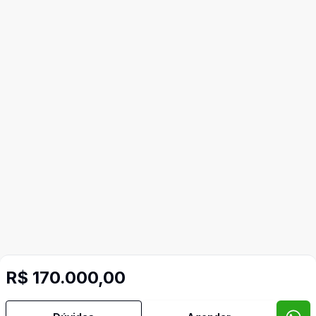
Mais informações
R$ 170.000,00
Ar Condicionado