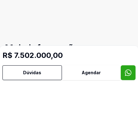
Mais informações
R$ 7.502.000,00
Ar Condicionado
Dúvidas
Agendar
Copa
Copa Cozinha
Escritório
Imóveis semelhantes
Confira imóveis semelhantes