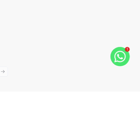
1
ious slide
Next slide
Cód:
TH33080
Comparar