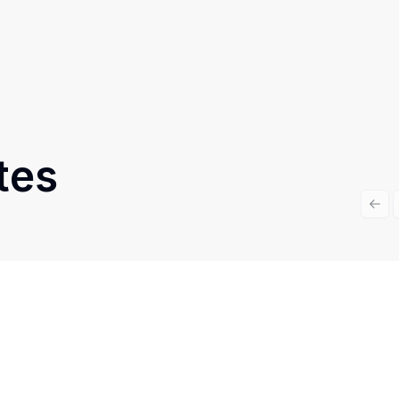
tes
Prev
Cód:
TH29102
Comparar