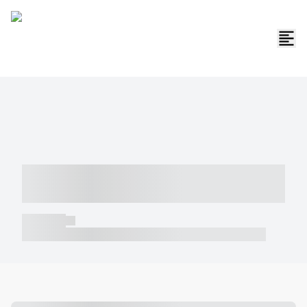
----- ----- -- ------ ---- ---- -- ----- -----
----- --- ------
----- -----
----- ----- -- ------ ---- ---- -- ----- ----- ----- --- ------